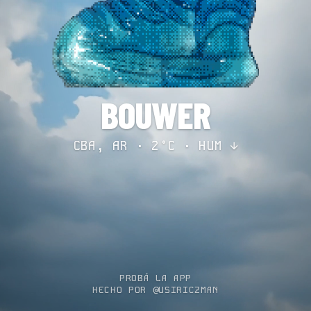
BOUWER
CBA, AR · 2°C ·
HUM ↓
PROBÁ LA APP
HECHO POR @USIRICZMAN