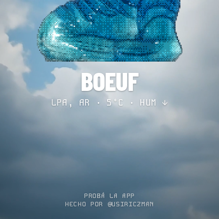
BOEUF
LPA, AR · 5°C ·
HUM ↓
PROBÁ LA APP
HECHO POR @USIRICZMAN