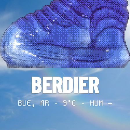
BERDIER
BUE, AR · 9°C ·
HUM →