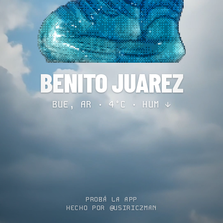
BENITO JUAREZ
BUE, AR · 4°C ·
HUM ↓
PROBÁ LA APP
HECHO POR @USIRICZMAN