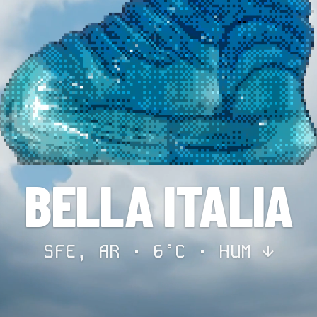
BELLA ITALIA
SFE, AR · 6°C ·
HUM ↓