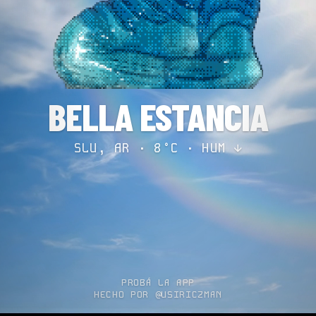
BELLA ESTANCIA
SLU, AR · 8°C ·
HUM ↓
PROBÁ LA APP
HECHO POR @USIRICZMAN