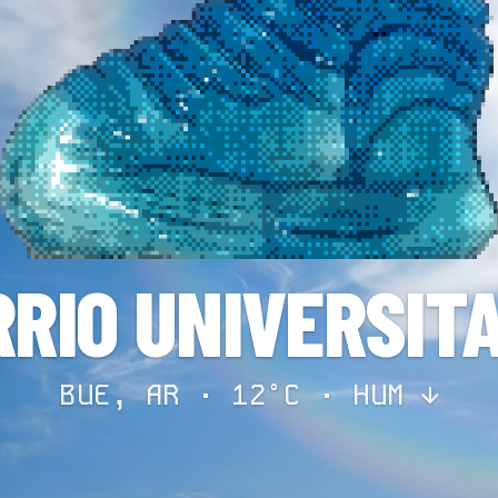
RIO UNIVERSIT
BUE, AR · 12°C ·
HUM ↓