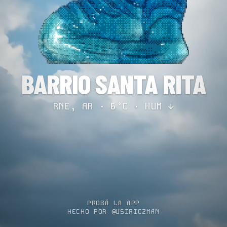
BARRIO SANTA RITA
RNE, AR · 6°C ·
HUM ↓
PROBÁ LA APP
HECHO POR @USIRICZMAN