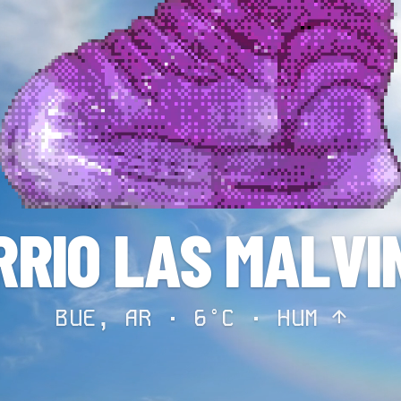
RRIO LAS MALVI
BUE, AR · 6°C ·
HUM ↑