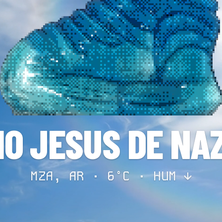
IO JESUS DE NA
MZA, AR · 6°C ·
HUM ↓