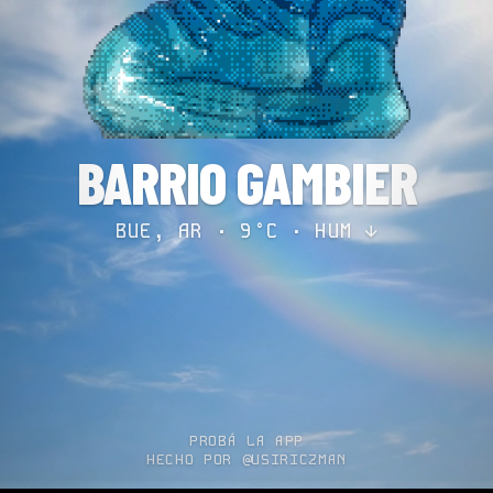
BARRIO GAMBIER
BUE, AR · 9°C ·
HUM ↓
PROBÁ LA APP
HECHO POR @USIRICZMAN