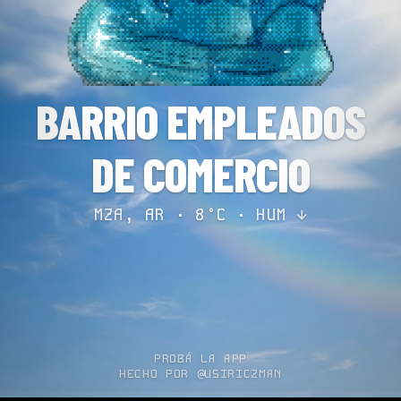
BARRIO EMPLEADOS
DE COMERCIO
MZA, AR · 8°C ·
HUM ↓
PROBÁ LA APP
HECHO POR @USIRICZMAN