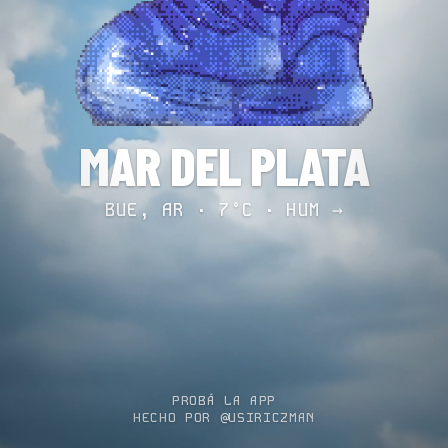
MAR DEL PLATA
BUE, AR · 7°C ·
HUM →
PROBÁ LA APP
HECHO POR @USIRICZMAN