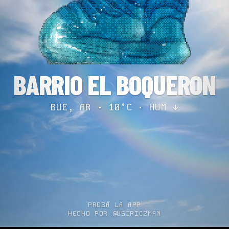
BARRIO EL BOQUERON
BUE, AR · 10°C ·
HUM ↓
PROBÁ LA APP
HECHO POR @USIRICZMAN