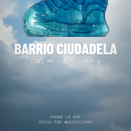
BARRIO CIUDADELA
CHU, AR · 8°C ·
HUM ↓
PROBÁ LA APP
HECHO POR @USIRICZMAN