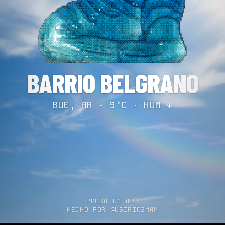
BARRIO BELGRANO
BUE, AR · 9°C ·
HUM ↓
PROBÁ LA APP
HECHO POR @USIRICZMAN