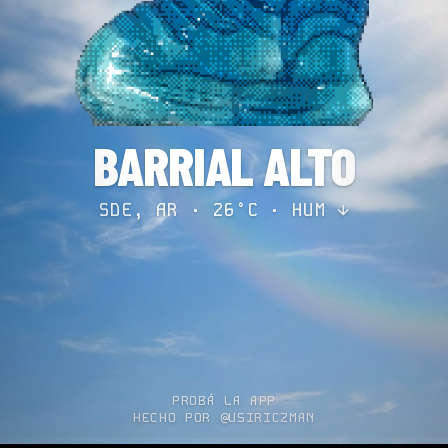
BARRIAL ALTO
SDE, AR · 26°C ·
HUM ↓
PROBÁ LA APP
HECHO POR @USIRICZMAN