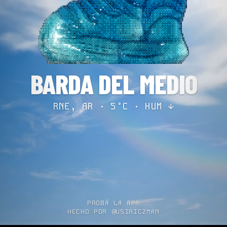
BARDA DEL MEDIO
RNE, AR · 5°C ·
HUM ↓
PROBÁ LA APP
HECHO POR @USIRICZMAN