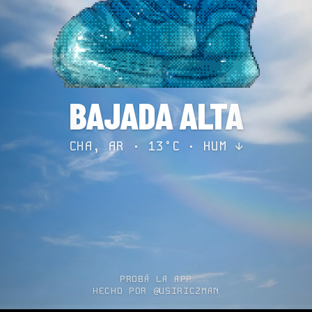
BAJADA ALTA
CHA, AR · 13°C ·
HUM ↓
PROBÁ LA APP
HECHO POR @USIRICZMAN