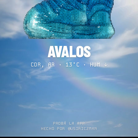
AVALOS
COR, AR · 13°C ·
HUM ↓
PROBÁ LA APP
HECHO POR @USIRICZMAN