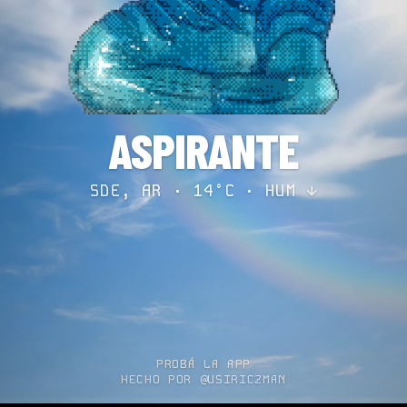
ASPIRANTE
SDE, AR · 14°C ·
HUM ↓
PROBÁ LA APP
HECHO POR @USIRICZMAN