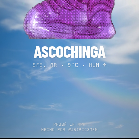
ASCOCHINGA
SFE, AR · 9°C ·
HUM ↑
PROBÁ LA APP
HECHO POR @USIRICZMAN