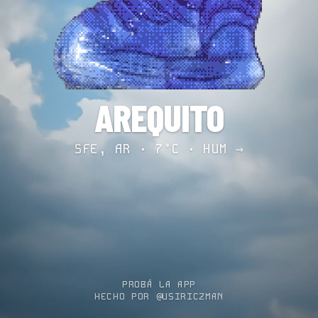
AREQUITO
SFE, AR · 7°C ·
HUM →
PROBÁ LA APP
HECHO POR @USIRICZMAN