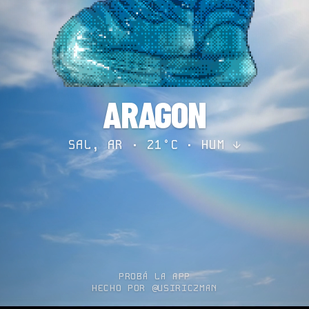
ARAGON
SAL, AR · 21°C ·
HUM ↓
PROBÁ LA APP
HECHO POR @USIRICZMAN