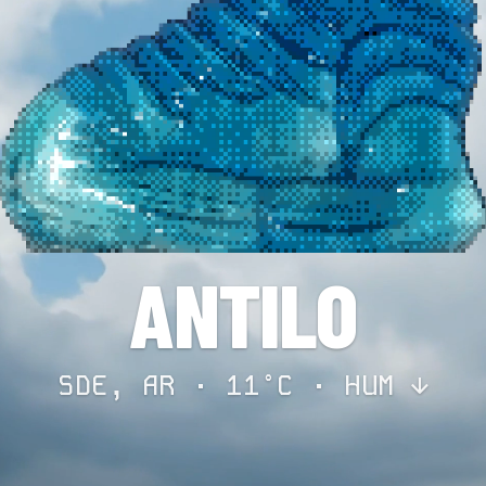
ANTILO
SDE, AR · 11°C ·
HUM ↓