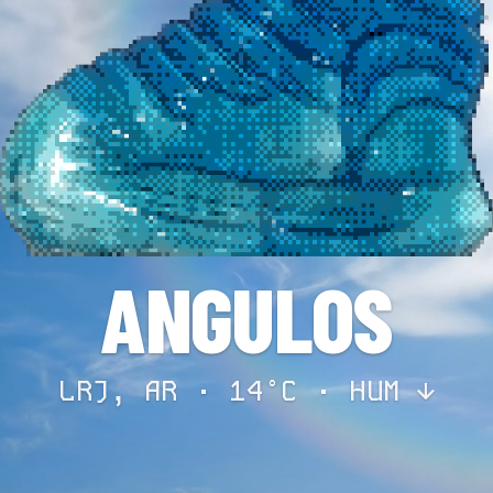
ANGULOS
LRJ, AR · 14°C ·
HUM ↓