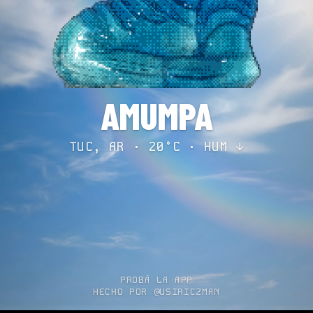
AMUMPA
TUC, AR · 20°C ·
HUM ↓
PROBÁ LA APP
HECHO POR @USIRICZMAN