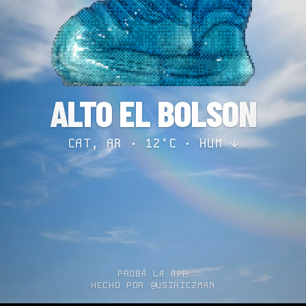
ALTO EL BOLSON
CAT, AR · 12°C ·
HUM ↓
PROBÁ LA APP
HECHO POR @USIRICZMAN