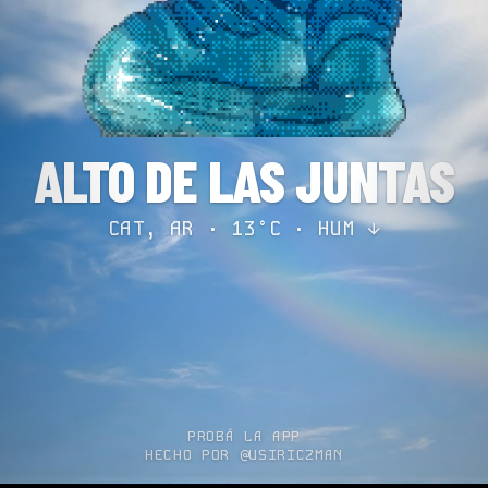
ALTO DE LAS JUNTAS
CAT, AR · 13°C ·
HUM ↓
PROBÁ LA APP
HECHO POR @USIRICZMAN