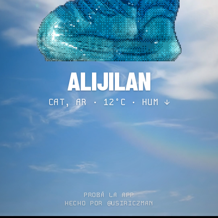
ALIJILAN
CAT, AR · 12°C ·
HUM ↓
PROBÁ LA APP
HECHO POR @USIRICZMAN