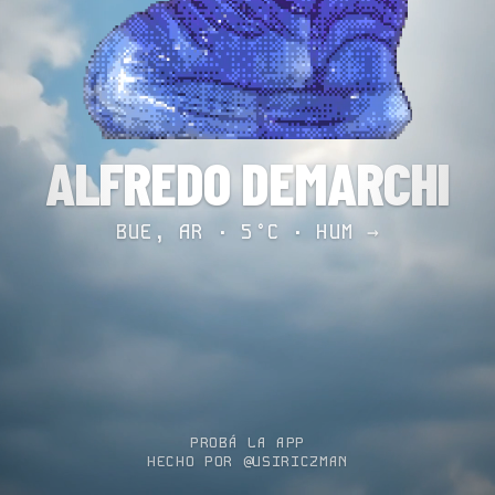
ALFREDO DEMARCHI
BUE, AR · 5°C ·
HUM →
PROBÁ LA APP
HECHO POR @USIRICZMAN