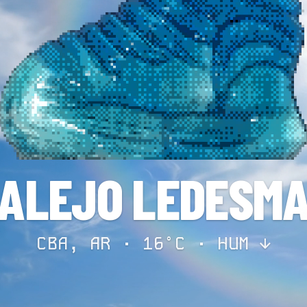
ALEJO LEDESM
CBA, AR · 16°C ·
HUM ↓