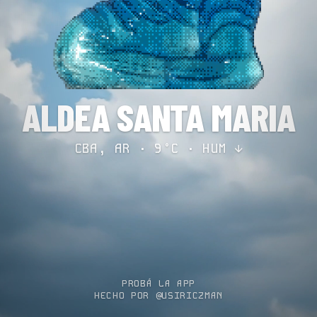
ALDEA SANTA MARIA
CBA, AR · 9°C ·
HUM ↓
PROBÁ LA APP
HECHO POR @USIRICZMAN