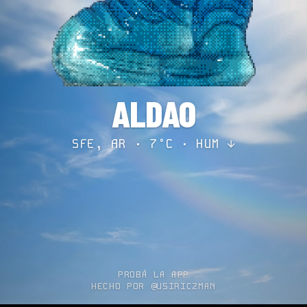
ALDAO
SFE, AR · 7°C ·
HUM ↓
PROBÁ LA APP
HECHO POR @USIRICZMAN