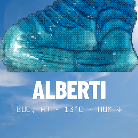
ALBERTI
BUE, AR · 13°C ·
HUM ↓