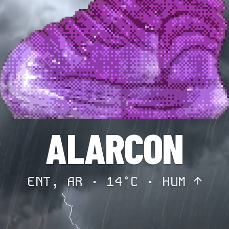
ALARCON
ENT, AR · 14°C ·
HUM ↑