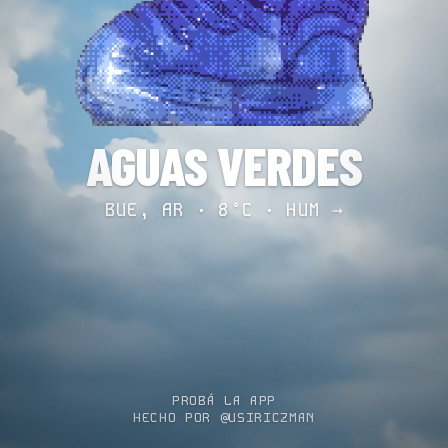
AGUAS VERDES
BUE, AR · 8°C ·
HUM →
PROBÁ LA APP
HECHO POR @USIRICZMAN