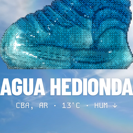
AGUA HEDIOND
CBA, AR · 13°C ·
HUM ↓