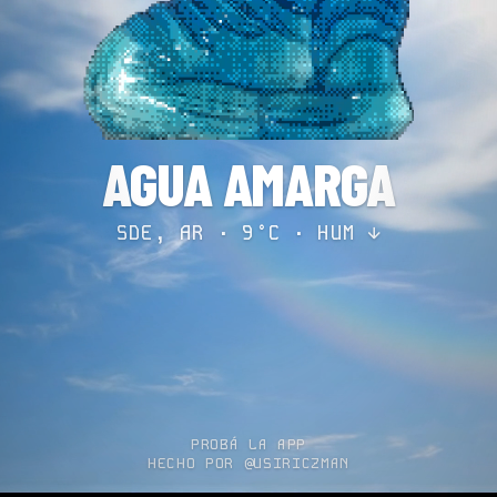
AGUA AMARGA
SDE, AR · 9°C ·
HUM ↓
PROBÁ LA APP
HECHO POR @USIRICZMAN