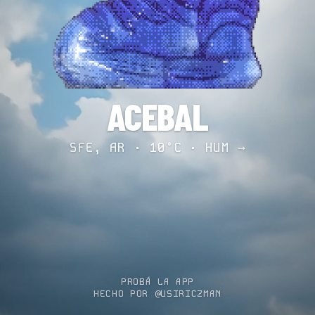
ACEBAL
SFE, AR · 10°C ·
HUM →
PROBÁ LA APP
HECHO POR @USIRICZMAN