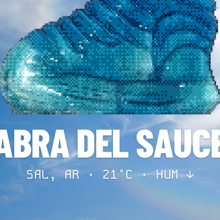
ABRA DEL SAUC
SAL, AR · 21°C ·
HUM ↓