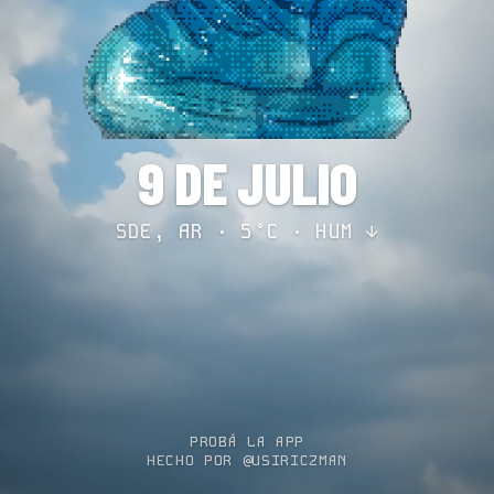
9 DE JULIO
SDE, AR · 5°C ·
HUM ↓
PROBÁ LA APP
HECHO POR @USIRICZMAN