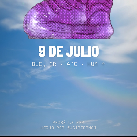
9 DE JULIO
BUE, AR · 4°C ·
HUM ↑
PROBÁ LA APP
HECHO POR @USIRICZMAN